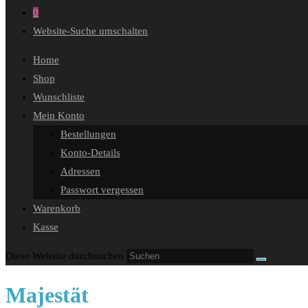
0
Website-Suche umschalten
Home
Shop
Wunschliste
Mein Konto
Bestellungen
Konto-Details
Adressen
Passwort vergessen
Warenkorb
Kasse
Diese Website durchsuchen
Majestät