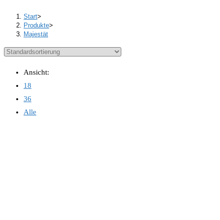
Start
>
Produkte
>
Majestät
Ansicht:
18
36
Alle