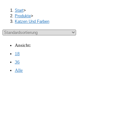
Start
>
Produkte
>
Katzen Und Farben
Ansicht:
18
36
Alle