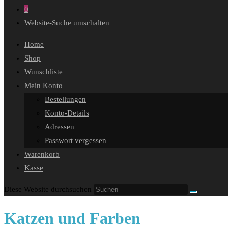
0
Website-Suche umschalten
Home
Shop
Wunschliste
Mein Konto
Bestellungen
Konto-Details
Adressen
Passwort vergessen
Warenkorb
Kasse
Diese Website durchsuchen
Katzen und Farben