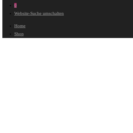
0
Website-Suche umschalten
Home
Shop
Wunschliste
Mein Konto
Bestellungen
Konto-Details
Adressen
Passwort vergessen
Warenkorb
Kasse
Diese Website durchsuchen
Herbstberührung