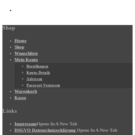
Shop
Home
Shop
Wunschliste
Mein Konto
Bestellungen
Konto-Details
Adressen
Passwort Vergessen
Warenkorb
Kasse
Links
Impressum
Opens In A New Tab
DSGVO Datenschutzerklärung
Opens In A New Tab