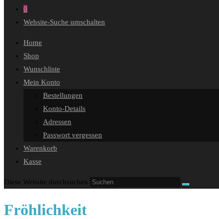
0
Website-Suche umschalten
Home
Shop
Wunschliste
Mein Konto
Bestellungen
Konto-Details
Adressen
Passwort vergessen
Warenkorb
Kasse
Diese Website durchsuchen
Fröhlichkeit