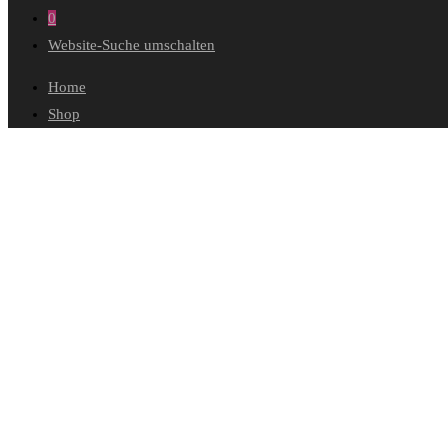
0
Website-Suche umschalten
Home
Shop
Wunschliste
Mein Konto
Bestellungen
Konto-Details
Adressen
Passwort vergessen
Warenkorb
Kasse
Diese Website durchsuchen
Forever 132 2024