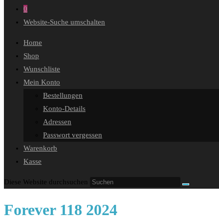
0
Website-Suche umschalten
Home
Shop
Wunschliste
Mein Konto
Bestellungen
Konto-Details
Adressen
Passwort vergessen
Warenkorb
Kasse
Diese Website durchsuchen
Forever 118 2024