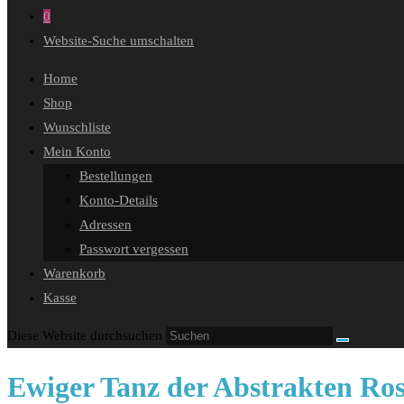
0
Website-Suche umschalten
Home
Shop
Wunschliste
Mein Konto
Bestellungen
Konto-Details
Adressen
Passwort vergessen
Warenkorb
Kasse
Diese Website durchsuchen
Ewiger Tanz der Abstrakten Ro