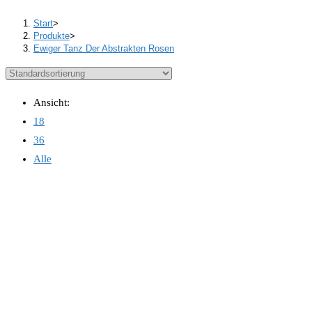
Start
>
Produkte
>
Ewiger Tanz Der Abstrakten Rosen
Ansicht:
18
36
Alle