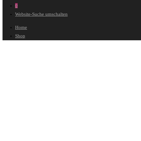
0
Website-Suche umschalten
Home
Shop
Wunschliste
Mein Konto
Bestellungen
Konto-Details
Adressen
Passwort vergessen
Warenkorb
Kasse
Diese Website durchsuchen
Die zeitlose Harmonie der Natu