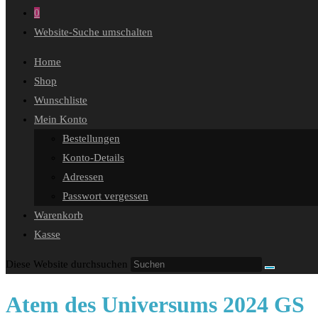
0
Website-Suche umschalten
Home
Shop
Wunschliste
Mein Konto
Bestellungen
Konto-Details
Adressen
Passwort vergessen
Warenkorb
Kasse
Diese Website durchsuchen
Atem des Universums 2024 GS