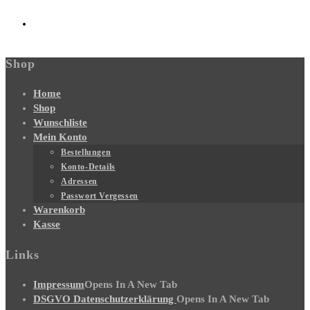
Shop
Home
Shop
Wunschliste
Mein Konto
Bestellungen
Konto-Details
Adressen
Passwort Vergessen
Warenkorb
Kasse
Links
Impressum
Opens In A New Tab
DSGVO Datenschutzerklärung
Opens In A New Tab