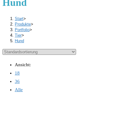
Hund
Start
>
Produkte
>
Portfolio
>
Tier
>
Hund
Ansicht:
18
36
Alle