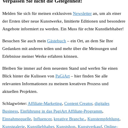
Verpassen Sie nicht die Gelegenheit!
Melden Sie sich für meinen exklusiven
Newsletter
an, um als einer
der Ersten über neue Kunstwerke, limitierte Editionen und besondere
Angebote informiert zu werden. Ein Muss für echte Kunstliebhaber!
Besuchen Sie auch mein
Gästebuch
– ein Ort, an dem Sie Ihre
Gedanken mit anderen teilen und mehr über die Meinungen und
Erlebnisse meiner Werke erfahren können.
Bleiben Sie immer auf dem neuesten Stand und werfen Sie einen
Blick hinter die Kulissen von
PaGiArt
– hier finden Sie alle
relevanten Informationen zu meinem kreativen Prozess und
aktuellen Projekten.
Schlagwörter
:
Affiliate-Marketing
,
Content Creator
,
digitales
Business
,
Einführung in das PagiArt Affiliate-Programm
,
Einnahmequelle
,
Influencer
,
kreative Branche.
,
Kunstempfehlung
,
Kunstgalerie
,
Kunstliebhaber
,
Kunstshop
,
Kunstverkauf
,
Online-