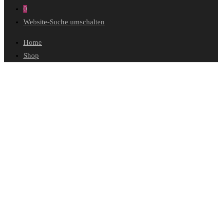
0
Website-Suche umschalten
Home
Shop
Wunschliste
Mein Konto
Bestellungen
Konto-Details
Adressen
Passwort vergessen
Warenkorb
Kasse
Diese Website durchsuchen
Blog