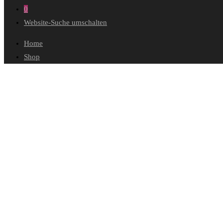
0
Website-Suche umschalten
Home
Shop
Wunschliste
Mein Konto
Bestellungen
Konto-Details
Adressen
Passwort vergessen
Warenkorb
Kasse
Diese Website durchsuchen
Blog