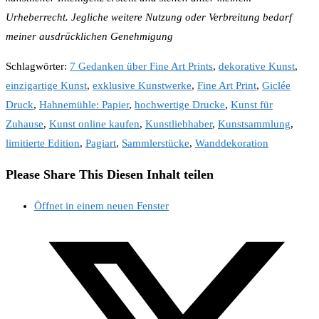
Urheberrecht. Jegliche weitere Nutzung oder Verbreitung bedarf
meiner ausdrücklichen Genehmigung
Schlagwörter
:
7 Gedanken über Fine Art Prints
,
dekorative Kunst
,
einzigartige Kunst
,
exklusive Kunstwerke
,
Fine Art Print
,
Giclée
Druck
,
Hahnemühle: Papier
,
hochwertige Drucke
,
Kunst für
Zuhause
,
Kunst online kaufen
,
Kunstliebhaber
,
Kunstsammlung
,
limitierte Edition
,
Pagiart
,
Sammlerstücke
,
Wanddekoration
Please Share This
Diesen Inhalt teilen
Öffnet in einem neuen Fenster