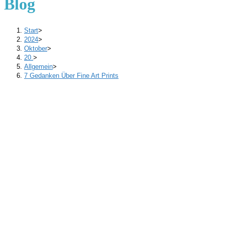
Blog
Start
>
2024
>
Oktober
>
20.
>
Allgemein
>
7 Gedanken Über Fine Art Prints